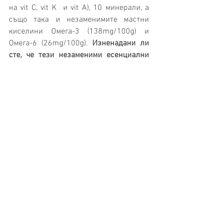
на vit C, vit K  и vit A), 10 минерали, а 
също така и незаменимите мастни 
киселини Омега-3 (138mg/100g) и 
Омега-6 (26mg/100g). 
Изненадани ли 
сте, че тези незаменими есенциални 
мастни киселини се съдържат в 
спанака, а не само в рибата и ядките? 
Порция спанак, около 200 g, снабдява 
на 100% организма с необходимия 
дневен прием на Омега-3.
 Хлорофилът 
на спанака е близък по химичен състав 
на хемоглобина на кръвта. Една от 
особеностите на витамините С и А в 
спанака е, че не се разрушават при 
варене. Високото съдържание на 
витамини в спанака, в съчетание с 
разнообразни минерални вещества, 
подобряват процесите на растеж и 
развитие и това го прави много 