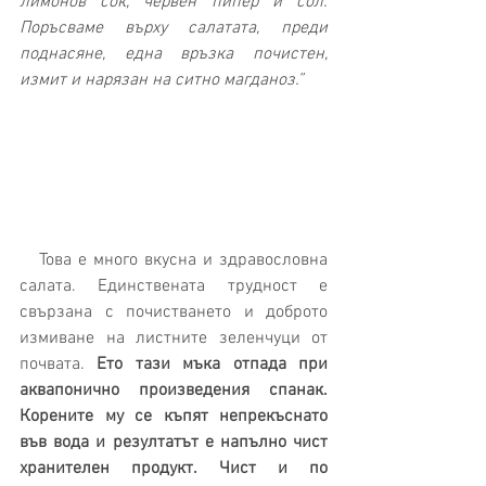
лимонов сок, червен пипер и сол. 
Поръсваме върху салатата, преди 
поднасяне, една връзка почистен, 
измит и нарязан на ситно магданоз.”
   Това е много вкусна и здравословна 
салата. Единствената трудност е 
свързана с почистването и доброто 
измиване на листните зеленчуци от 
почвата. 
Ето тази мъка отпада при 
аквапонично произведения спанак. 
Корените му се къпят непрекъснато 
във вода и резултатът е напълно чист 
хранителен продукт. Чист и по 