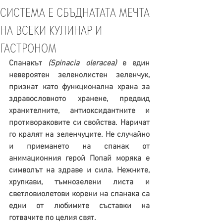
СИСТЕМА Е СБЪДНАТАТА МЕЧТА
НА ВСЕКИ КУЛИНАР И
ГАСТРОНОМ
Спанакът 
(Spinacia oleracea) 
е един 
невероятен зеленолистен зеленчук, 
признат като функционална храна за 
здравословното хранене, предвид 
хранителните, антиоксидантните и 
противораковите си свойства. Наричат 
го кралят на зеленчуците. Не случайно 
и приемането на спанак от 
анимационния герой Попай моряка е 
символът на здраве и сила. Нежните, 
хрупкави, тъмнозелени листа и 
светловиолетови корени на спанака са 
едни от любимите съставки на 
готвачите по целия свят.