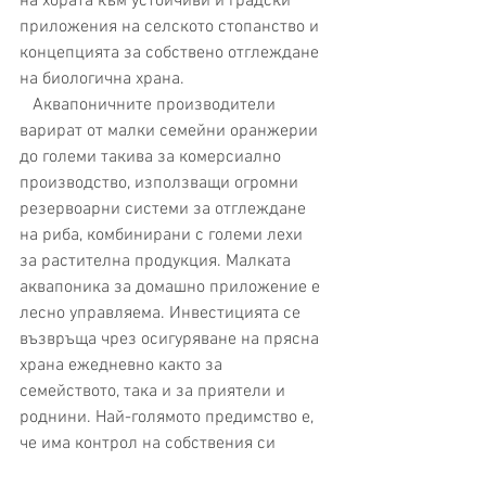
на хората към устойчиви и градски 
приложения на селското стопанство и 
концепцията за собствено отглеждане 
на биологична храна.
   Аквапоничните производители 
варират от малки семейни оранжерии 
до големи такива за комерсиално 
производство, използващи огромни 
резервоарни системи за отглеждане 
на риба, комбинирани с големи лехи 
за растителна продукция. Малката 
аквапоника за домашно приложение е 
лесно управляема. Инвестицията се 
възвръща чрез осигуряване на прясна 
храна ежедневно както за 
семейството, така и за приятели и 
роднини. Най-голямото предимство е, 
че има контрол на собствения си 
хранителен източник. Такава система 