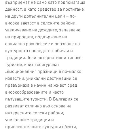
възприемат не само като подпомагаща 
дейност, а като средство за постигане 
на други допълнителни цели – по-
висока заетост в селските райони, 
увеличаване на доходите, запазване 
на природата, поддържане на 
социално равновесие и опазване на 
културното наследство, обичаи и 
традиции. Тези алтернативни типове 
туризъм, които осигуряват 
„емоционални” празници в по-малко 
известни, уникални дестинации се 
превърнаха в начин на живот сред 
високообразованите и често 
пътуващите туристи. В България се 
развиват отлично въз основа на 
интересните селски райони, 
уникалните традиции и 
привлекателните културни обекти, 