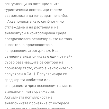
осигуряващи на потенциалните 
туристически доставчици големи 
възможности да генерират печалби.
   Аквапониката като симбиотично 
отглеждане и на растения и на 
аквакултури в контролираща среда 
предразполага реализирането на това 
иновативно производство в 
направление агротуризъм. Без 
съмнение аквапониката е един от най-
бързо развиващите се сектори на 
производството, който е изключително 
популярен в САЩ. Популяризира се 
сред хората любители или 
специалисти чрез посещения на място 
в аквапоничната оранжерия. 
Актуалната популярност на 
аквапониката произтича от интереса 