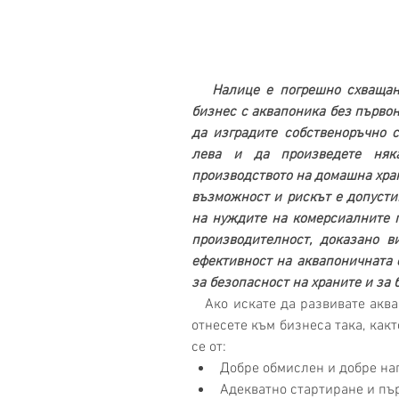
   Налице е погрешно схващане в Интернет, че можете да започнете 
бизнес с аквапоника без първон
да изградите собственоръчно с
лева и да произведете няка
производството на домашна хран
възможност и рискът е допустим
на нуждите на комерсиалните п
производителност, доказано ви
ефективност на аквапоничната 
за безопасност на храните и за 
   Ако искате да развивате аквапоника в търговски мащаб, трябва да се 
отнесете към бизнеса така, какт
се от: 
Добре обмислен и добре нап
Адекватно стартиране и пъ