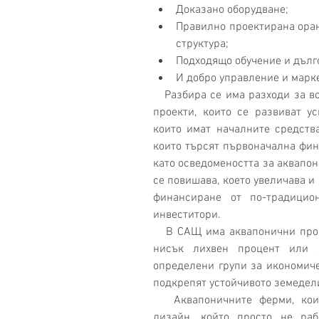
Доказано оборудване;  
Правилно проектирана оран
структура;  
Подходящо обучение и дълго
И добро управление и марке
   Разбира се има разходи за всичко това. Комерсиалните аквапонични 
проекти, които се развиват ус
които имат началните средства
които търсят първоначална фина
като осведомеността за аквапон
се повишава, което увеличава и 
финансиране от по-традицио
инвеститори.
   В САЩ има аквапонични производители, които са получили заеми с 
нисък лихвен процент или з
определени групи за икономичес
подкрепят устойчивото земедели
   Аквапоничните ферми, които са се провалили обикновено имат 
дизайн, който просто не раб