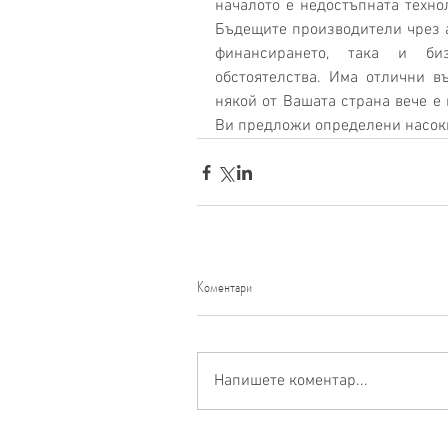
началото е недостъпната технол
Бъдещите производители чрез а
финансирането, така и биз
обстоятелства. Има отлични въ
някой от Вашата страна вече е 
Ви предложи определени насок
Коментари
Напишете коментар...