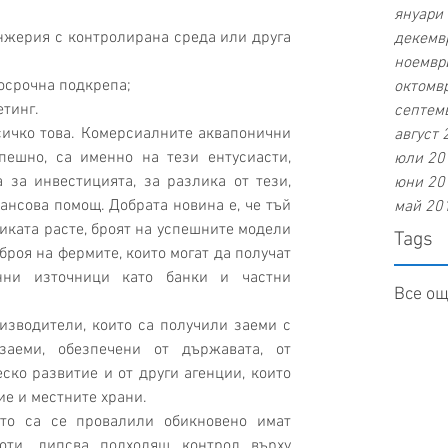
януари 
жерия с контролирана среда или друга 
декемвр
ноември
срочна подкрепа;  
октомвр
тинг. 
септемв
август 
пешно, са именно на тези ентусиасти, 
юли 201
 за инвестицията, за разлика от тези, 
юни 201
нсова помощ. Добрата новина е, че тъй 
май 201
иката расте, броят на успешните модели 
Tags
броя на фермите, които могат да получат 
нни източници като банки и частни 
Все ощ
аеми, обезпечени от държавата, от 
ко развитие и от други агенции, които 
е и местните храни.
оти, липсва подходящ контрол върху 