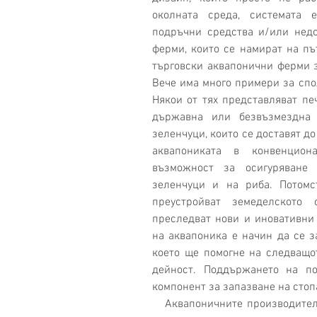
околната среда, системата 
подръчни средства и/или недо
ферми, които се намират на път
търговски аквапонични ферми за
Вече има много примери за спо
Някои от тях представляват пе
държавна или безвъзмездна 
зеленчуци, които се доставят до
аквапониката в конвенцион
възможност за осигуряване
зеленчуци и на риба. Потомс
преустройват земеделското 
преследват нови и иновативни 
на аквапоника е начин да се з
което ще помогне на следващот
дейност. Поддържането на по
компонент за запазване на стоп
   Аквапоничните производители се сблъскват с много трудности, като 