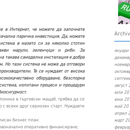
Archi
ачална парична инвестиция. Да, можете 
истема в мазето си за няколко стотин 
кви марули, зеленчуци и риби. За 
януари 
а такава самоделна инсталация е добра 
декемвр
. Но тази система не може да отговори 
ноември
роизводители. Те се нуждаят от висока 
октомвр
сококачествено оборудване, безспорна 
септемв
система, изпитани процеси и процедури 
август 
биосигурност.
юли 201
юни 201
о с всеки друг сериозен старт. Нуждаете 
май 201
април 2
исан бизнес план;  
март 20
рвоначално оперативно финансиране;  
февруар