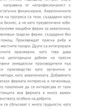
е направена от непрофесионалист с 
статъчно финансиране. Аквапоничните 
я на прогреса са тези, създадени като 
 бизнес, а не като преувеличено хоби. 
лучливи мащабни ферми за аквапоника. 
челивши градски ферми, създадени без 
помощ. Произвеждат прясна риба и 
 местните пазари. Други са интегрирали 
алните оранжерии, като това дава 
 на целогодишни добиви на пресни 
твени земеделски производители пък 
си производство като органично и 
методи, като аквапониката. Добавянето 
апази фермата интересна и печеливша, 
о поколение да се интересува от тази 
томците във фермата е много важен 
анствата, особено на добрите.