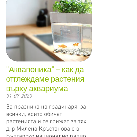
"Аквапоника" – как да
отглеждаме растения
върху аквариума
31-07-2020
За празника на градинаря, за
всички, които обичат
растенията и се грижат за тях
д-р Милена Кръстанова е в
Българско национално радио.